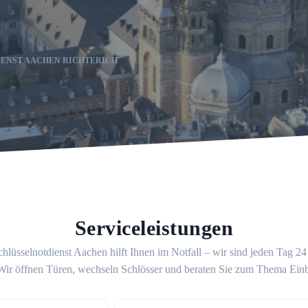
IENST AACHEN RICHTERICH
Serviceleistungen
hlüsselnotdienst Aachen hilft Ihnen im Notfall – wir sind jeden Tag 2
 Wir öffnen Türen, wechseln Schlösser und beraten Sie zum Thema Ein