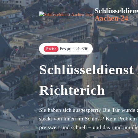
Schlüsseldien
Aachen-24
Festpreis ab 39€
Preise
Schlüsseldienst
Richterich
Sie haben sich ausgesperrt? Die Tür wurde 
steckt von innen im Schloss? Kein Problem 
preiswert und schnell – und das rund um di