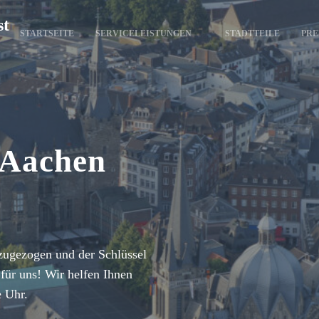
st
STARTSEITE
SERVICELEISTUNGEN
STADTTEILE
PRE
 Aachen
zugezogen und der Schlüssel
für uns! Wir helfen Ihnen
e Uhr.