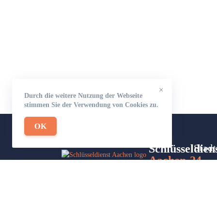
×
Durch die weitere Nutzung der Webseite
stimmen Sie der Verwendung von Cookies zu.
OK
Schlüsseldien
Stadt
Aachen-24
Site
Wir sind Ihr Helfer in Not in Sachen
Part
Schlüsseldienst. Zu jeder Tages- und
Nachtzeit für Sie da!