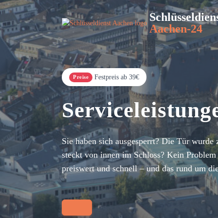
Schlüsseldien
Aachen-24
Festpreis ab 39€
Preise
Serviceleistun
Sie haben sich ausgesperrt? Die Tür wurde 
steckt von innen im Schloss? Kein Problem 
preiswert und schnell – und das rund um di