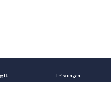
st
teile
Leistungen
map
Autoöffnung
ner
Türöffnung
Schlüsselnotdienst