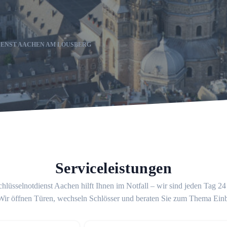
IENST AACHEN AM LOUSBERG
Serviceleistungen
hlüsselnotdienst Aachen hilft Ihnen im Notfall – wir sind jeden Tag 2
 Wir öffnen Türen, wechseln Schlösser und beraten Sie zum Thema Ein