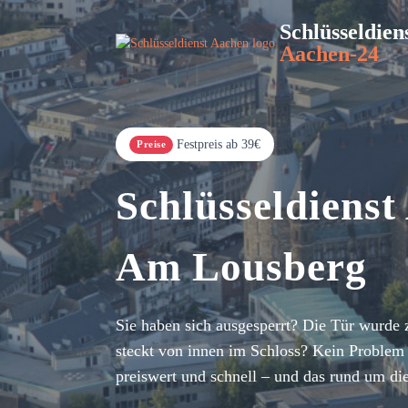
Schlüsseldien
Aachen-24
Festpreis ab 39€
Preise
Schlüsseldienst
Am Lousberg
Sie haben sich ausgesperrt? Die Tür wurde 
steckt von innen im Schloss? Kein Problem 
preiswert und schnell – und das rund um di