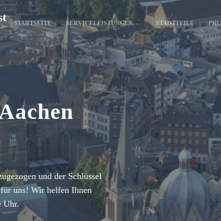
st
STARTSEITE
SERVICELEISTUNGEN
STADTTEILE
PRE
 Aachen
zugezogen und der Schlüssel
für uns! Wir helfen Ihnen
e Uhr.